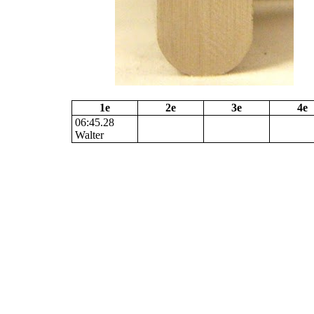
1e
2e
3e
4e
06:45.28
Walter